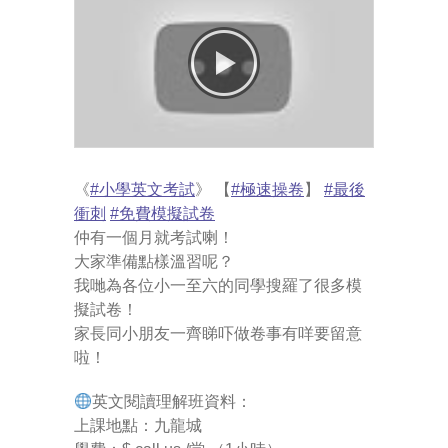
-- Pages
---- Main Blog Page
---- Principal Edwin's Posts
-- My Blog
《
#
小學英文考試
》 【
#
極速操卷
】
#
最後
衝刺
#
免費模擬試卷
---- Login
仲有一個月就考試喇！
大家準備點樣溫習呢？
---- Sign Up
我哋為各位小一至六的同學搜羅了很多模
擬試卷！
-- How To Guides
家長同小朋友一齊睇吓做卷事有咩要留意
啦！
---- How To Sign Up
英文閱讀理解班資料：
---- How To Login
上課地點：九龍城