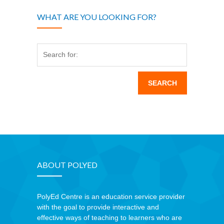
WHAT ARE YOU LOOKING FOR?
Search for:
ABOUT POLYED
PolyEd Centre is an education service provider
with the goal to provide interactive and
effective ways of teaching to learners who are