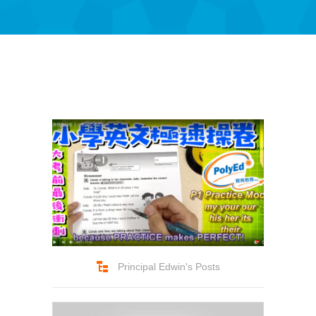
-- Success Primary 小學強化班
-- Success Kindergarten 英語學前準備班
-- Cambridge 劍橋英語考試
-- Trinity GESE 聖三一考試
-- Chinese 普通話
-- Adult Program 成人班
-- PolyEd Kitchen 親子廚房
-- PolyEd Speech Festival Training 香港朗誦
節：英語朗誦課程
Principal Edwin's Posts
Blog
網誌