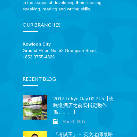
in the stages of developing their listening,
speaking, reading and writing skills.
OUR BRANCHES
Kowloon City
Ground Floor, No. 52 Grampian Road,
+852 3755-4326
RECENT BLOG
2017 Tokyo Day 02 Pt.5【夜
晚返酒店之前既指定動作
係。。。】
Mar 31, 2017
『考試王』－ 英文老師最唔