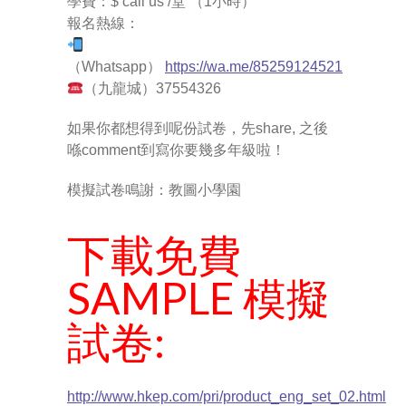
---- How To Post
學費：$ call us /堂 （1小時）
報名熱線：
---- How To Edit Post
（Whatsapp）
https://wa.me/85259124521
---- How To Add Videos
（九龍城）37554326
---- How To Delete Post
如果你都想得到呢份試卷，先share, 之後
喺comment到寫你要幾多年級啦！
---- How To Change Password
模擬試卷鳴謝：教圖小學園
---- What Is, And How To Add A Featured Image
下載免費
-- Blog Support
SAMPLE 模擬
---- I Forgot My Password
試卷:
---- Frequently Asked Questions
Partnerships
歡迎加盟
http://www.hkep.com/pri/product_eng_set_02.html