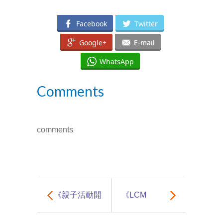
Social Media
Facebook
Twitter
媒體報導
Google+
E-mail
About Us
關於我們
WhatsApp
Contact Us
Comments
聯絡我們
comments
《親子活動開
《LCM
箱片》 【4M
SPEECH