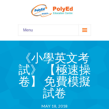
Menu
Home
主頁
《小學英文考
Our Programs
課程資料
試》 【極速操
-- Hooked on Phonics 英語拼音
卷】 免費模擬
-- Comprehension 閱讀理解
試卷
-- Grammar and Writing 語法寫作
MAY 18, 2018
-- English Chatter Hour 英文口語