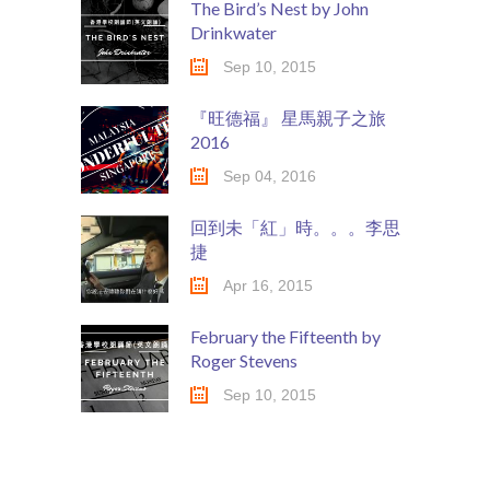
The Bird’s Nest by John
Drinkwater
Sep 10, 2015
『旺德福』 星馬親子之旅
2016
Sep 04, 2016
回到未「紅」時。。。李思
捷
Apr 16, 2015
February the Fifteenth by
Roger Stevens
Sep 10, 2015