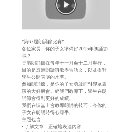
-- Pages
---- Main Blog Page
---- Principal Edwin's Posts
*第67屆朗誦節比賽*
各位家長，你的子女準備好2015年朗誦節
-- My Blog
嗎？
香港朗誦節在每年十一月至十二月舉行，
---- Login
目的是透過朗讀詩歌學習語文，以及提升
學生公開表演的水準。
---- Sign Up
參加朗誦節，是你的子女勇敢面對觀眾表
演的大好機會。經我們教導下，學生在朗
-- How To Guides
誦節會得到更好的成績。
我們在課堂上會教導朗誦的技巧，令你的
---- How To Sign Up
子女在朗誦時得心應手。
---- How To Login
主題包含：
• 了解文章：正確地表達內容