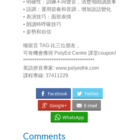
---- How To Post
• 明確性：訓練不同聲音，清楚地朗讀故事
• 語調：運用節奏和音調，增加說話變化
---- How To Edit Post
• 表演技巧：面部表情
• 朗讀時呼吸技巧
---- How To Add Videos
• 姿勢和自信
---- How To Delete Post
喺留言 TAG 比三位朋友，
可有機會獲得 PolyEd Centre 課堂coupon!
---- How To Change Password
**************************************
英語拼音專家: www.polyedhk.com
---- What Is, And How To Add A Featured Image
課程專線: 37411229
-- Blog Support
Facebook
Twitter
---- I Forgot My Password
Google+
E-mail
---- Frequently Asked Questions
WhatsApp
Partnerships
Comments
歡迎加盟