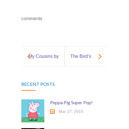
Social Media
媒體報導
comments
About Us
關於我們
Contact Us
聯絡我們
My Cousins by
The Bird’s
John Foster
Nest by John
RECENT POSTS
Drinkwater
Peppa Pig Super Pop!
Mar 27, 2015