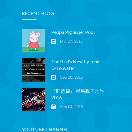
RECENT BLOG
Peppa Pig Super Pop!
Mar 27, 2015
The Bird’s Nest by John
Drinkwater
Sep 10, 2015
『旺德福』 星馬親子之旅
2016
Sep 04, 2016
YOUTUBE CHANNEL