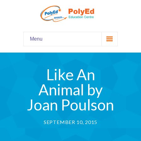
Menu
Home
主頁
Like An
Our Programs
課程資料
Animal by
-- Hooked on Phonics 英語拼音
Joan Poulson
-- Comprehension 閱讀理解
SEPTEMBER 10, 2015
-- Grammar and Writing 語法寫作
-- English Chatter Hour 英文口語